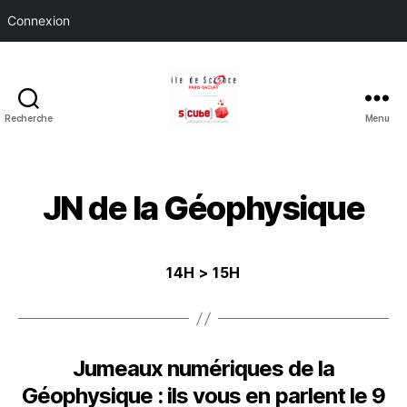
Connexion
Recherche
Menu
17ème
Colloque
Ile
de
JN de la Géophysique
Science
et
S[cube]
14H > 15H
le
9
février
2023
à
Jumeaux numériques de la
CentraleSupélec
Géophysique : ils vous en parlent le 9